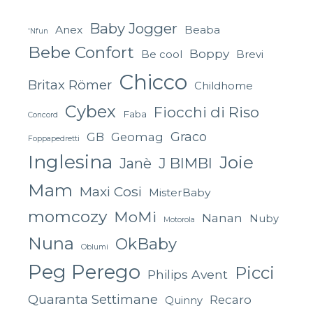
Baby Jogger
Anex
Beaba
'Nfun
Bebe Confort
Boppy
Be cool
Brevi
Chicco
Britax Römer
Childhome
Cybex
Fiocchi di Riso
Faba
Concord
Graco
GB
Geomag
Foppapedretti
Inglesina
Joie
J BIMBI
Janè
Mam
Maxi Cosi
MisterBaby
momcozy
MoMi
Nanan
Nuby
Motorola
Nuna
OkBaby
Oblumi
Peg Perego
Picci
Philips Avent
Quaranta Settimane
Recaro
Quinny