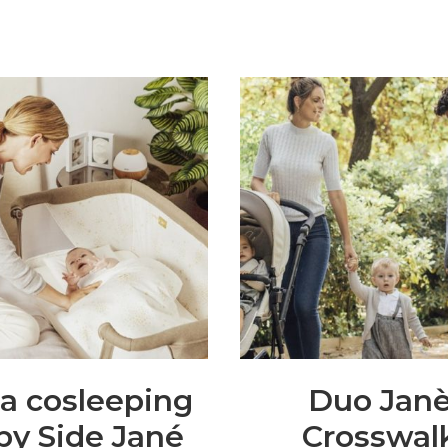
la cosleeping
Duo Jan
by Side Jané
Crosswal