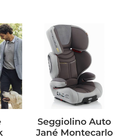
è
Seggiolino Auto
k
Jané Montecarlo