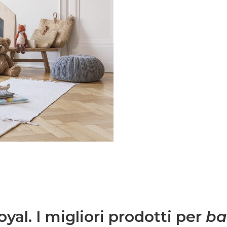
ma e speciale.Una volta
 semplice
 spunti su genitorialità,
.Entra anche tu nel
mmunity è grandissima
igli per rendere più
, grazie a spunti su
ta lavorativa.
yal. I migliori prodotti per
ba