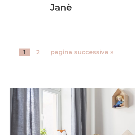
Janè
1
2
pagina successiva »
Entra anche tu nel mondo delle Royal 
community è grandissima e speciale.Una vo
consigli per rendere più semplice l’organiz
famiglia, grazie a spunti su genitorialità, c
creatività, vita lavorativa. Entra anche tu