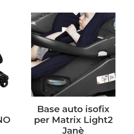
Base auto isofix
NO
per Matrix Light2
Janè