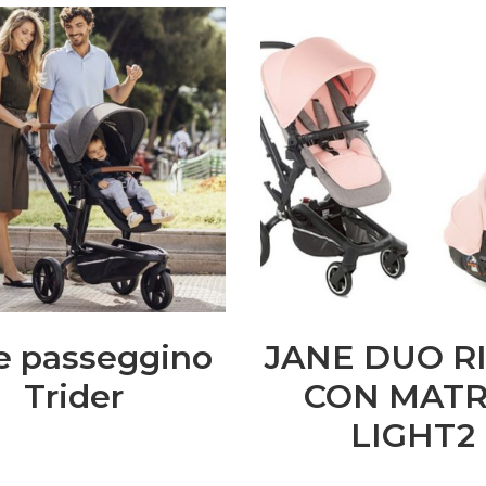
e passeggino
JANE DUO R
Trider
CON MATR
LIGHT2