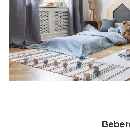
Families: la nostra community è grandissi
al mese riceverai consigli per rendere più
l’organizzazione della tua famiglia, grazie a
crescita, cucina, creatività, vita lavorativa
mondo delle Royal Families: la nostra co
e speciale.Una volta al mese riceverai cons
semplice l’organizzazione della tua famiglia
genitorialità, crescita, cucina, creatività, vi
Bebero