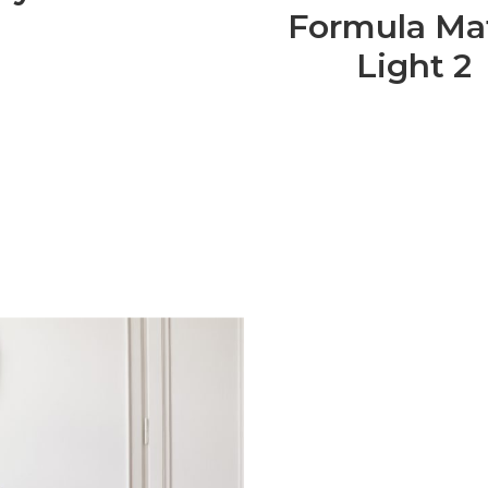
Formula Mat
Light 2
Families: la nostra
lta al mese riceverai
zazione della tua
rescita, cucina,
 nel mondo delle Royal