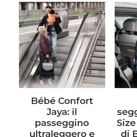
Bébé Confort
Jaya: il
segg
passeggino
Size
ultraleggero e
di 