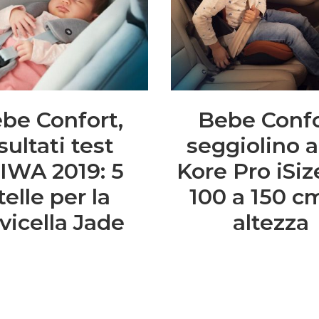
be Confort,
Bebe Conf
isultati test
seggiolino 
IWA 2019: 5
Kore Pro iSiz
telle per la
100 a 150 c
vicella Jade
altezza