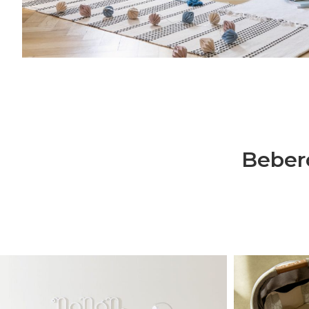
semplice l’organizzazione della tua famiglia
genitorialità, crescita, cucina, creatività, vi
Bebero