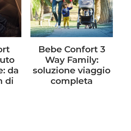
ort
Bebe Confort 3
auto
Way Family:
e: da
soluzione viaggio
m di
completa