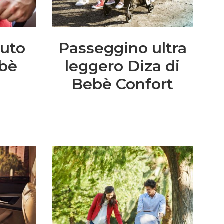
auto
Passeggino ultra
èbè
leggero Diza di
Bebè Confort