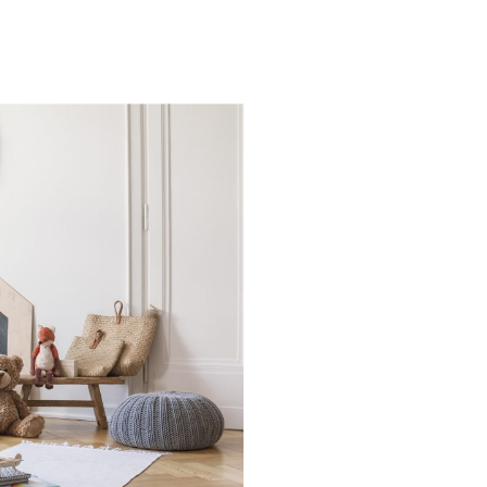
Families: la nostra
lta al mese riceverai
zazione della tua
rescita, cucina,
 nel mondo delle Royal
ma e speciale.Una volta
 semplice
 spunti su genitorialità,
.Entra anche tu nel
mmunity è grandissima
igli per rendere più