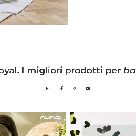
, grazie a spunti su
ta lavorativa.
yal. I migliori prodotti per
ba