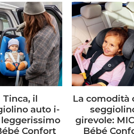
Tinca, il
La comodità 
iolino auto i-
seggiolin
 leggerissimo
girevole: MI
Bébé Confort
Bébé Conf