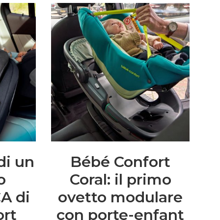
di un
Bébé Confort
o
Coral: il primo
CA di
ovetto modulare
ort
con porte-enfant