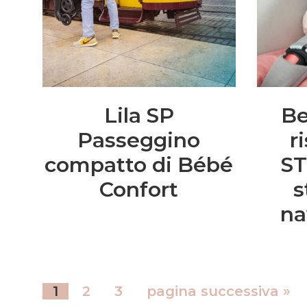
Lila SP
Be
Passeggino
r
compatto di Bébé
ST
Confort
s
na
1
2
3
pagina successiva »