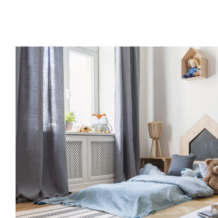
Entra anche tu nel mondo delle Royal 
community è grandissima e speciale.Una vo
consigli per rendere più semplice l’organiz
famiglia, grazie a spunti su genitorialità, c
creatività, vita lavorativa. Entra anche tu
Families: la nostra community è grandissi
al mese riceverai consigli per rendere più
l’organizzazione della tua famiglia, grazie a
crescita, cucina, creatività, vita lavorativa
mondo delle Royal Families: la nostra co
e speciale.Una volta al mese riceverai cons