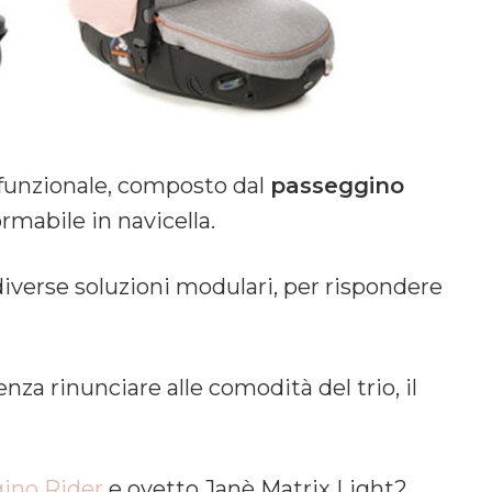
e funzionale, composto dal
passeggino
rmabile in navicella.
a diverse soluzioni modulari, per rispondere
nza rinunciare alle comodità del trio, il
ino Rider
e ovetto Janè Matrix Light2,