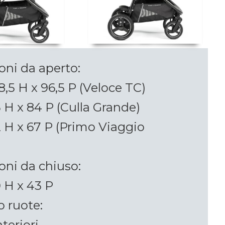
ni da aperto:
8,5 H x 96,5 P (Veloce TC)
3 H x 84 P (Culla Grande)
2 H x 67 P (Primo Viaggio
ni da chiuso:
0 H x 43 P
 ruote:
teriori