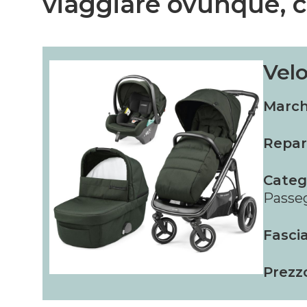
viaggiare ovunque, 
Vel
March
Repar
Categ
Passeg
Fascia
Prezz