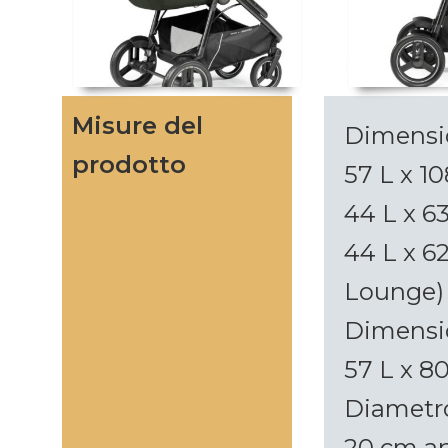
Misure del
Dimensio
prodotto
57 L x 10
44 L x 6
44 L x 6
Lounge)
Dimensio
57 L x 8
Diametro
20 cm an