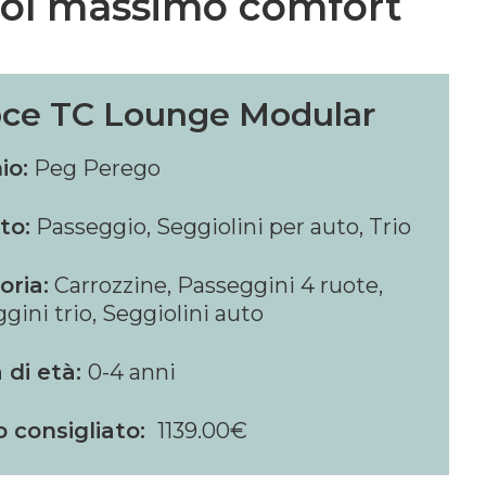
col massimo comfort
oce TC Lounge Modular
io:
Peg Perego
to:
Passeggio, Seggiolini per auto, Trio
oria:
Carrozzine, Passeggini 4 ruote,
gini trio, Seggiolini auto
 di età:
0-4 anni
o consigliato:
1139.00€