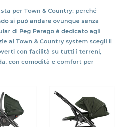
 sta per Town & Country: perché
ndo si può andare ovunque senza
ular di Peg Perego é dedicato agli
azie al Town & Country system scegli il
rti con facilità su tutti i terreni,
da, con comodità e comfort per