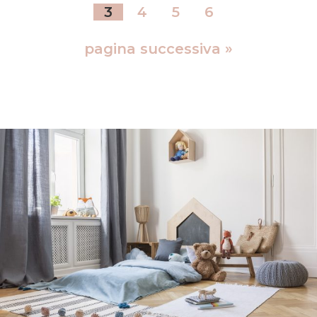
3
4
5
6
pagina successiva »