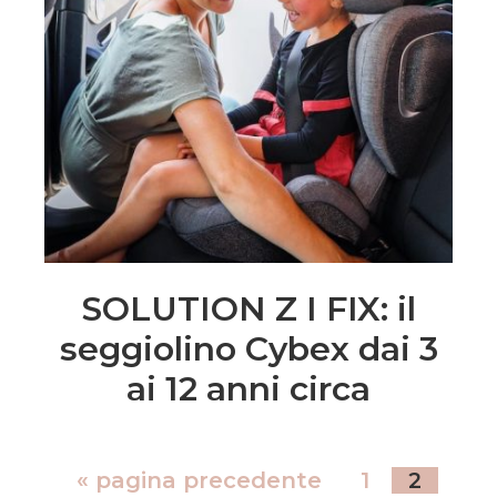
SOLUTION Z I FIX: il
seggiolino Cybex dai 3
ai 12 anni circa
«
pagina precedente
1
2