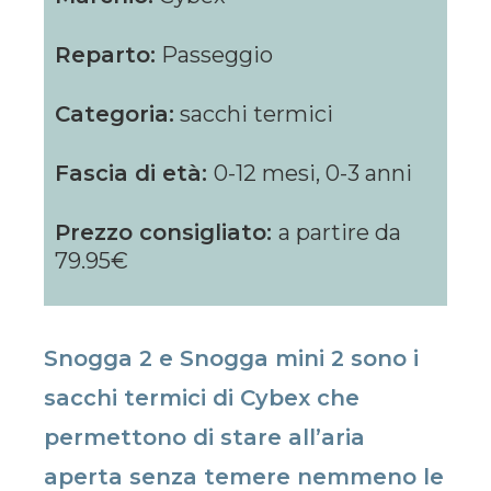
Reparto:
Passeggio
Categoria:
sacchi termici
Fascia di età:
0-12 mesi, 0-3 anni
Prezzo consigliato:
a partire da
79.95€
Snogga 2 e Snogga mini 2 sono i
sacchi termici di Cybex che
permettono di stare all’aria
aperta senza temere nemmeno le