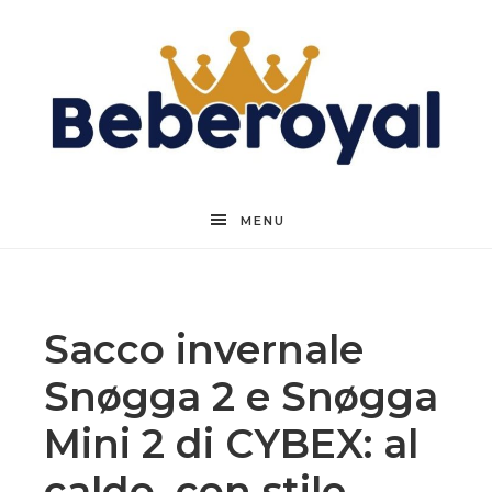
Beberoyal
MENU
Sacco invernale
Snøgga 2 e Snøgga
Mini 2 di CYBEX: al
caldo, con stile