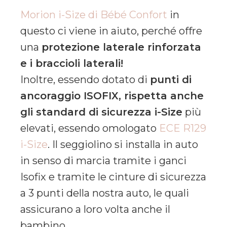
Morion i-Size di Bébé Confort
in
questo ci viene in aiuto, perché offre
una
protezione laterale rinforzata
e i braccioli laterali!
Inoltre, essendo dotato di
punti di
ancoraggio ISOFIX, rispetta anche
gli standard di sicurezza i-Size
più
elevati, essendo omologato
ECE R129
i-Size
. Il seggiolino si installa in auto
in senso di marcia tramite i ganci
Isofix e tramite le cinture di sicurezza
a 3 punti della nostra auto, le quali
assicurano a loro volta anche il
bambino.