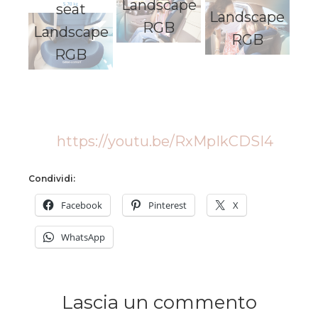
Landscape
seat
Landscape
RGB
Landscape
RGB
RGB
https://youtu.be/RxMpIkCDSI4
Condividi:
Facebook
Pinterest
X
WhatsApp
Lascia un commento