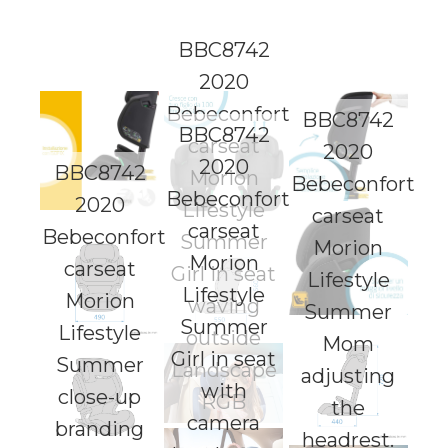
BBC8742
2020
Bebeconfort
BBC8742
BBC8742
carseat
2020
2020
BBC8742
Morion
Bebeconfort
Bebeconfort
2020
Lifestyle
carseat
carseat
Bebeconfort
Summer
Morion
Morion
carseat
Girl in seat
Lifestyle
Lifestyle
Morion
waving
Summer
Summer
Lifestyle
outside
Mom
Girl in seat
Summer
Landscape
adjusting
with
close-up
RGB
the
camera
branding
headrest.