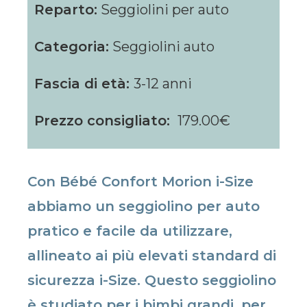
Reparto:
Seggiolini per auto
Categoria:
Seggiolini auto
Fascia di età:
3-12 anni
Prezzo consigliato:
179.00€
Con Bébé Confort Morion i-Size
abbiamo un seggiolino per auto
pratico e facile da utilizzare,
allineato ai più elevati standard di
sicurezza i-Size. Questo seggiolino
è studiato per i bimbi grandi, per