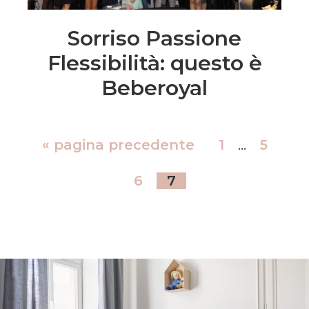
Sorriso Passione
Flessibilità: questo è
Beberoyal
«
pagina precedente
1
…
5
6
7