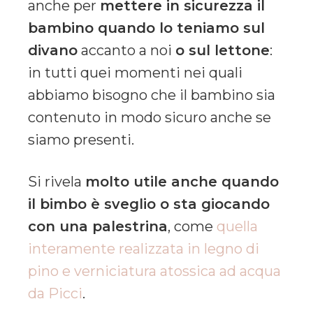
anche per
mettere in sicurezza il
bambino quando lo teniamo sul
divano
accanto a noi
o sul lettone
:
in tutti quei momenti nei quali
abbiamo bisogno che il bambino sia
contenuto in modo sicuro anche se
siamo presenti.
Si rivela
molto utile anche quando
il bimbo è sveglio o sta giocando
con una palestrina
, come
quella
interamente realizzata in legno di
pino e verniciatura atossica ad acqua
da Picci
.