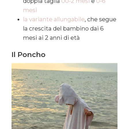
doppia taglia
00-2 mesi
e
0-6
mesi
la variante allungabile
, che segue
la crescita del bambino dai 6
mesi ai 2 anni di età
Il Poncho