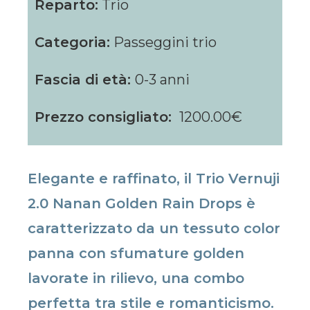
Reparto:
Trio
Categoria:
Passeggini trio
Fascia di età:
0-3 anni
Prezzo consigliato:
1200.00€
Elegante e raffinato, il Trio Vernuji
2.0 Nanan Golden Rain Drops è
caratterizzato da un tessuto color
panna con sfumature golden
lavorate in rilievo, una combo
perfetta tra stile e romanticismo.