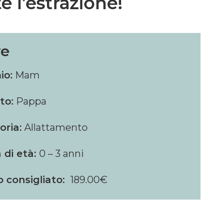
 l’estrazione!
e
io:
Mam
to:
Pappa
oria:
Allattamento
 di età:
0 – 3 anni
o consigliato:
189.00€