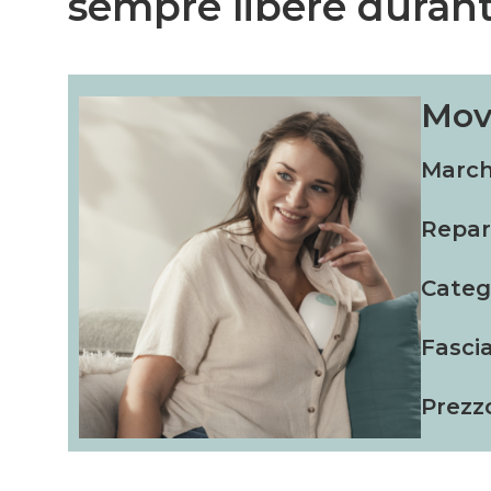
sempre libere durante
Mov
March
Repar
Categ
Fascia
Prezz