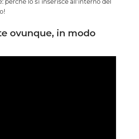
: perché lo si inserisce all’interno del
o!
tte ovunque, in modo