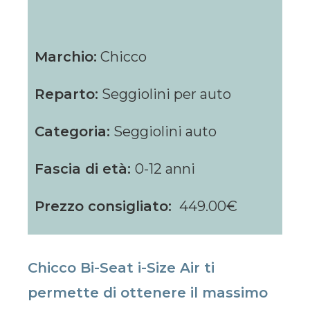
Marchio:
Chicco
Reparto:
Seggiolini per auto
Categoria:
Seggiolini auto
Fascia di età:
0-12 anni
Prezzo consigliato:
449.00€
Chicco Bi-Seat i-Size Air ti
permette di ottenere il massimo