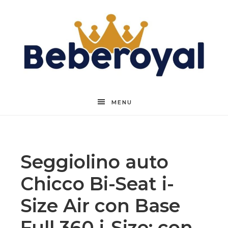
Beberoyal
MENU
Seggiolino auto
Chicco Bi-Seat i-
Size Air con Base
Full 360 i-Size: con