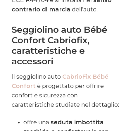
ECE R44 /04 e si installa nel
senso
contrario di marcia
dell’auto.
Seggiolino auto Bébé
Confort Cabriofix,
caratteristiche e
accessori
Il seggiolino auto
CabrioFix Bébé
Confort
è progettato per offrire
confort e sicurezza con
caratteristiche studiate nel dettaglio:
offre una
seduta imbottita