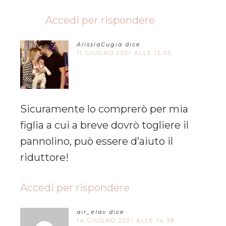
Accedi per rispondere
AlissiaCugia
dice
11 GIUGNO 2021 ALLE 15:05
Sicuramente lo comprerò per mia
figlia a cui a breve dovrò togliere il
pannolino, può essere d’aiuto il
riduttore!
Accedi per rispondere
air_elav
dice
14 GIUGNO 2021 ALLE 14:38