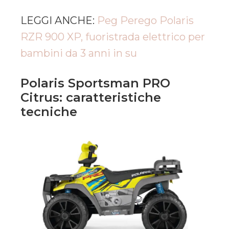
LEGGI ANCHE:
Peg Perego Polaris
RZR 900 XP, fuoristrada elettrico per
bambini da 3 anni in su
Polaris Sportsman PRO
Citrus: caratteristiche
tecniche