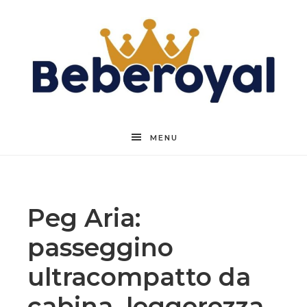
Beberoyal
MENU
Peg Aria:
passeggino
ultracompatto da
cabina, leggerezza