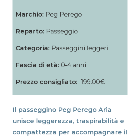
Marchio:
Peg Perego
Reparto:
Passeggio
Categoria:
Passeggini leggeri
Fascia di età:
0-4 anni
Prezzo consigliato:
199.00€
Il passeggino Peg Perego Aria
unisce leggerezza, traspirabilità e
compattezza per accompagnare il