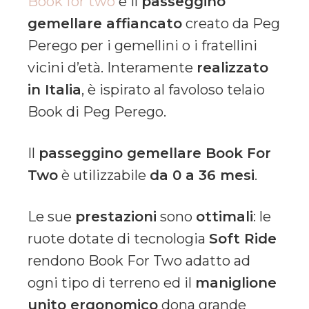
Book for two
è il
passeggino
gemellare affiancato
creato da Peg
Perego per i gemellini o i fratellini
vicini d’età. Interamente
realizzato
in Italia
, è ispirato al favoloso telaio
Book di Peg Perego.
Il
passeggino gemellare Book For
Two
è utilizzabile
da 0 a 36 mesi
.
Le sue
prestazioni
sono
ottimali
: le
ruote dotate di tecnologia
Soft Ride
rendono Book For Two adatto ad
ogni tipo di terreno ed il
maniglione
unito ergonomico
dona grande