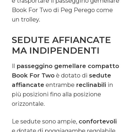
e trasportare il passeggino gemellare
Book For Two di Peg Perego come
un trolley.
SEDUTE AFFIANCATE
MA INDIPENDENTI
Il
passeggino gemellare compatto
Book For Two
è dotato di
sedute
affiancate
entrambe
reclinabili
in
più posizioni fino alla posizione
orizzontale.
Le sedute sono ampie,
confortevoli
e dotate di poggiagambe regolabile.