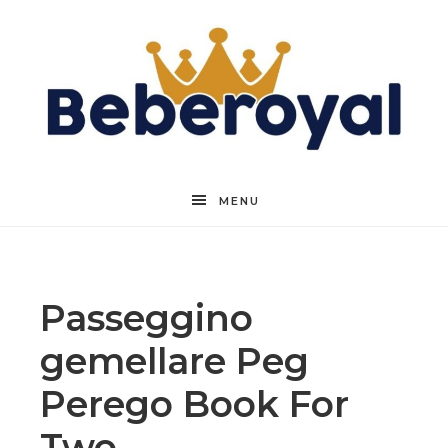
Beberoyal
MENU
Passeggino
gemellare Peg
Perego Book For
Two