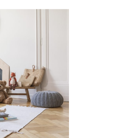
Families: la nostra
lta al mese riceverai
zazione della tua
rescita, cucina,
 nel mondo delle Royal
ma e speciale.Una volta
 semplice
 spunti su genitorialità,
.Entra anche tu nel
mmunity è grandissima
igli per rendere più
, grazie a spunti su
ta lavorativa.