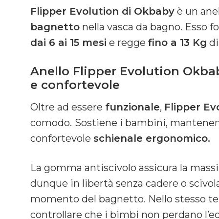
Flipper Evolution di Okbaby
è un anel
bagnetto
nella vasca da bagno. Esso 
dai 6 ai 15 mesi
e regge
fino a 13 Kg
di
Anello Flipper Evolution Okba
e confortevole
Oltre ad essere
funzionale
,
Flipper Ev
comodo.
Sostiene i bambini, mantenend
confortevole
schienale ergonomico.
La gomma antiscivolo assicura la massim
dunque in libertà senza cadere o scivol
momento del bagnetto. Nello stesso tem
controllare che i bimbi non perdano l’eq