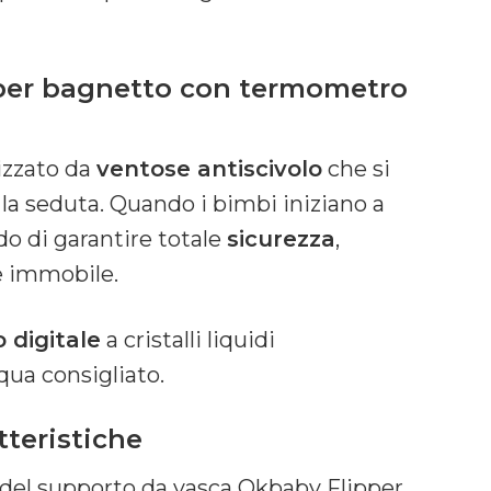
per bagnetto con termometro
izzato da
ventose antiscivolo
che si
 la seduta. Quando i bimbi iniziano a
o di garantire totale
sicurezza
,
 immobile.
 digitale
a cristalli liquidi
cqua consigliato.
tteristiche
tà del supporto da vasca Okbaby Flipper