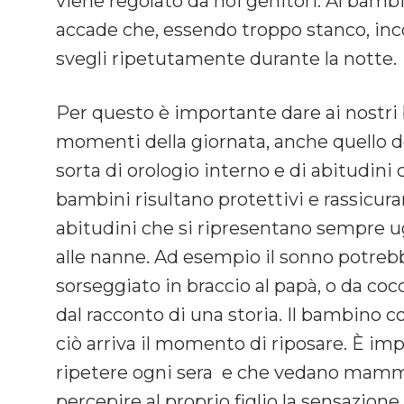
viene regolato da noi genitori. Al bamb
accade che, essendo troppo stanco, inco
svegli ripetutamente durante la notte.
Per questo è importante dare ai nostri b
momenti della giornata, anche quello d
sorta di orologio interno e di abitudini
bambini risultano protettivi e rassicurant
abitudini che si ripresentano sempre u
alle nanne. Ad esempio il sonno potrebb
sorseggiato in braccio al papà, o da co
dal racconto di una storia. Il bambino 
ciò arriva il momento di riposare. È imp
ripetere ogni sera e che vedano mamma
percepire al proprio figlio la sensazion