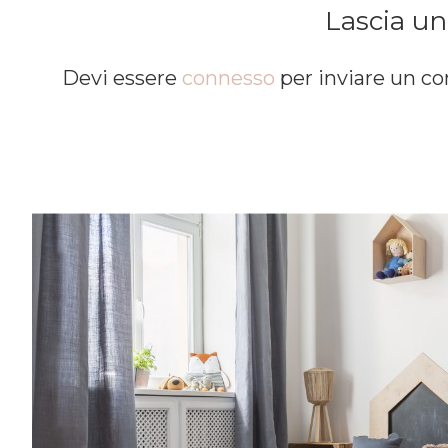
Lascia u
Devi essere
connesso
per inviare un 
Entra anche tu nel mondo delle Royal 
community è grandissima e speciale.Una vo
consigli per rendere più semplice l’organiz
famiglia, grazie a spunti su genitorialità, c
creatività, vita lavorativa. Entra anche tu
Families: la nostra community è grandissi
al mese riceverai consigli per rendere più