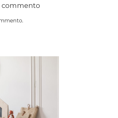
n commento
commento.
Families: la nostra
lta al mese riceverai
zazione della tua
rescita, cucina,
 nel mondo delle Royal
ma e speciale.Una volta
 semplice