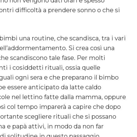
ino non vengono dati orari e spesso
ntri difficoltà a prendere sonno o che si
imbi una routine, che scandisca, tra i vari
ell’addormentamento. Si crea così una
 che scandiscono tale fase. Per molti
i i cosiddetti rituali, ossia quelle
guali ogni sera e che preparano il bimbo
e essere anticipato da latte caldo
ccole nel lettino fatte dalla mamma, oppure
così col tempo imparerà a capire che dopo
ortante scegliere rituali che si possano
 e papà attivi, in modo da non far
e di solitudine in questo passaggio