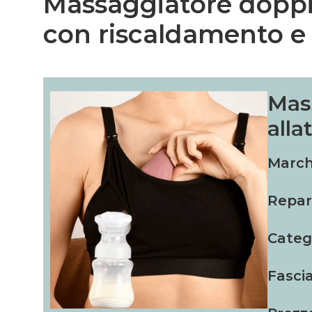
Massaggiatore doppi
con riscaldamento e 
Mas
alla
March
Repar
Categ
Fascia