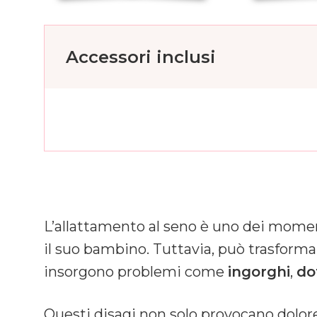
Accessori inclusi
L’allattamento al seno è uno dei mome
il suo bambino. Tuttavia, può trasforma
insorgono problemi come
ingorghi
,
dot
Questi disagi non solo provocano dolor