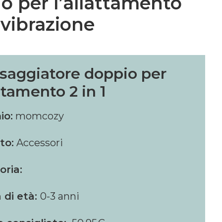
o per l’allattamento
vibrazione
saggiatore doppio per
ttamento 2 in 1
io:
momcozy
to:
Accessori
oria:
 di età:
0-3 anni