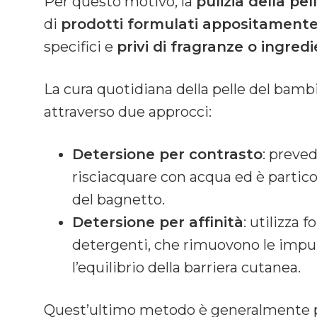
Per questo motivo, la
pulizia della pe
di
prodotti formulati appositamente 
specifici e
privi di fragranze o ingre
La cura quotidiana della pelle del bam
attraverso due approcci:
Detersione per contrasto
: preve
risciacquare con acqua ed è parti
del bagnetto.
Detersione per affinità
: utilizza 
detergenti, che rimuovono le imp
l’equilibrio della barriera cutanea.
Quest’ultimo metodo è generalmente pre