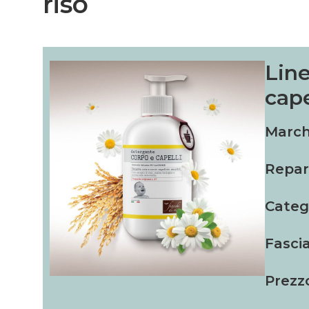
riso
Lin
cape
March
Repar
Categ
Fascia
Prezz