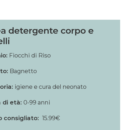
ea detergente corpo e
lli
io:
Fiocchi di Riso
to:
Bagnetto
oria:
igiene e cura del neonato
 di età:
0-99 anni
o consigliato:
15.99€