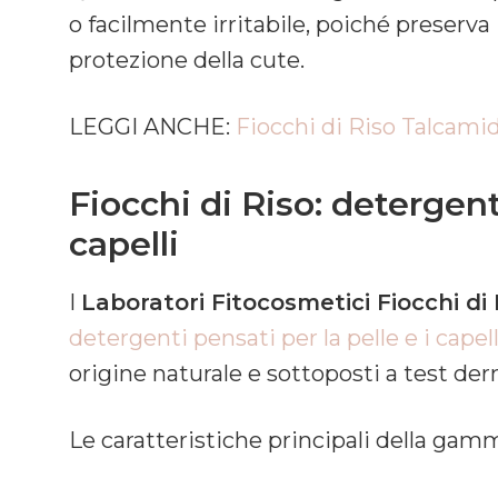
o facilmente irritabile, poiché preserva 
protezione della cute.
LEGGI ANCHE:
Fiocchi di Riso Talcami
Fiocchi di Riso: detergent
capelli
I
Laboratori Fitocosmetici Fiocchi di 
detergenti pensati per la pelle e i capel
origine naturale e sottoposti a test der
Le caratteristiche principali della gam