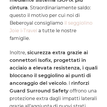
cintura
. Straordinariamente saldo:
questo il motivo per cui noi di
Beberoyal consigliamo
il seggiolino
Joie i-Travel
a tutte le nostre
famiglie.
Inoltre,
sicurezza extra grazie ai
connettori Isofix, progettati in
acciaio a elevata resistenza, i quali
bloccano il seggiolino ai punti di
ancoraggio del veicolo
. I
rinforzi
Guard Surround Safety
offrono una
protezione extra dagli impatti laterali
grazie all’aggiunta di nuovi strati.