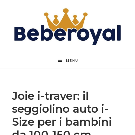
Beberoyal
MENU
Joie i-traver: il
seggiolino auto i-
Size per i bambini
da 100-150 cm