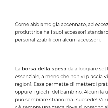
Come abbiamo già accennato, ad eccezio
produttrice ha i suoi accessori standard
personalizzabili con alcuni accessori.
La
borsa della spesa
da alloggiare sot
essenziale, a meno che non vi piaccia vi
ragioni. Essa permette di metterci pra
oppure i giochi del bambino. Alcuni la ut
può sembrare strano ma.. succede! Vi r
c’è sempre una tasca dove si possono al