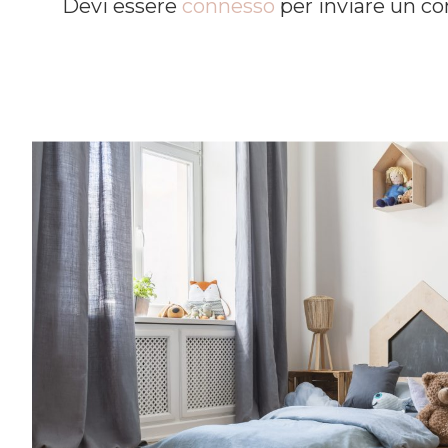
Devi essere
connesso
per inviare un 
Entra anche tu nel mondo delle Royal 
community è grandissima e speciale.Una vo
consigli per rendere più semplice l’organiz
famiglia, grazie a spunti su genitorialità, c
creatività, vita lavorativa. Entra anche tu
Families: la nostra community è grandissi
al mese riceverai consigli per rendere più
l’organizzazione della tua famiglia, grazie a
crescita, cucina, creatività, vita lavorativa