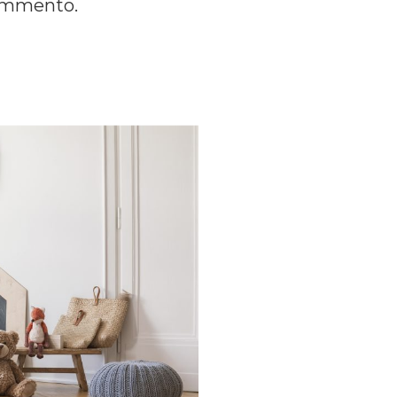
commento.
Families: la nostra
lta al mese riceverai
zazione della tua
rescita, cucina,
 nel mondo delle Royal
ma e speciale.Una volta
 semplice
 spunti su genitorialità,
.Entra anche tu nel