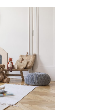
Families: la nostra
lta al mese riceverai
zazione della tua
rescita, cucina,
 nel mondo delle Royal
ma e speciale.Una volta
 semplice
 spunti su genitorialità,
.Entra anche tu nel
mmunity è grandissima
igli per rendere più
, grazie a spunti su
ta lavorativa.