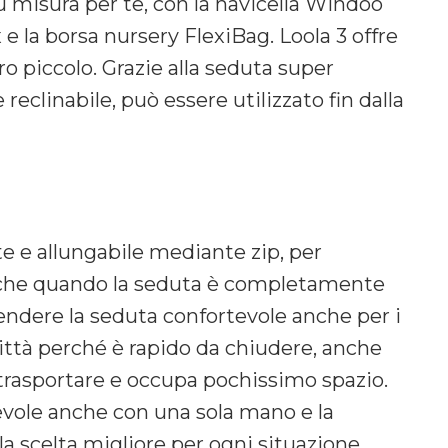
 misura per te, con la navicella Windoo
 e la borsa nursery FlexiBag. Loola 3 offre
ro piccolo. Grazie alla seduta super
eclinabile, può essere utilizzato fin dalla
e e allungabile mediante zip, per
anche quando la seduta è completamente
endere la seduta confortevole anche per i
 città perché è rapido da chiudere, anche
trasportare e occupa pochissimo spazio.
evole anche con una sola mano e la
a scelta migliore per ogni situazione.