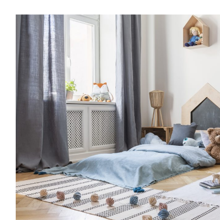
Entra anche tu nel mondo delle Royal 
community è grandissima e speciale.Una vo
consigli per rendere più semplice l’organiz
famiglia, grazie a spunti su genitorialità, c
creatività, vita lavorativa. Entra anche tu
Families: la nostra community è grandissi
al mese riceverai consigli per rendere più
l’organizzazione della tua famiglia, grazie a
crescita, cucina, creatività, vita lavorativa
mondo delle Royal Families: la nostra co
e speciale.Una volta al mese riceverai cons
semplice l’organizzazione della tua famiglia
genitorialità, crescita, cucina, creatività, vi