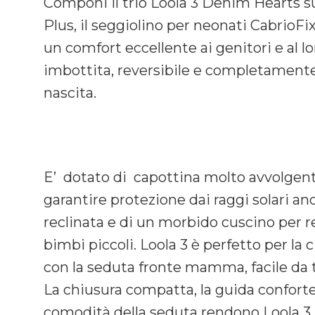
Componi il trio Loola 3 Denim Hearts su
Plus, il seggiolino per neonati CabrioFix
un comfort eccellente ai genitori e al lo
imbottita, reversibile e completamente r
nascita.
E’ dotato di capottina molto avvolgent
garantire protezione dai raggi solari 
reclinata e di un morbido cuscino per r
bimbi piccoli. Loola 3 è perfetto per la
con la seduta fronte mamma, facile da 
La chiusura compatta, la guida confort
comodità della seduta rendono Loola 3 l