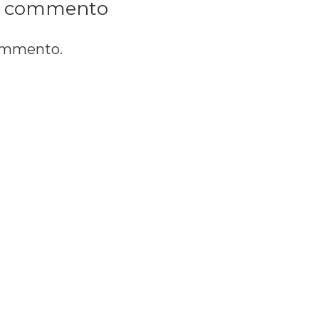
n commento
commento.