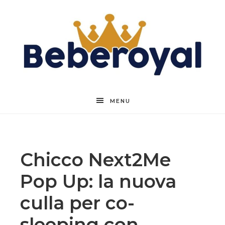
Beberoyal
MENU
Chicco Next2Me
Pop Up: la nuova
culla per co-
sleeping con