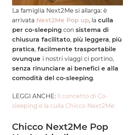
La famiglia Next2Me si allarga: è
arrivata
Next2Me Pop up
, la
culla
per co-sleeping
con
sistema di
chiusura facilitato
,
più leggera
,
più
pratica
,
facilmente trasportabile
ovunque
i nostri viaggi ci portino,
senza rinunciare ai benefici e alla
comodità del co-sleeping
.
LEGGI ANCHE:
Il concetto di Co-
sleeping e la culla Chicco Next2Me
Chicco Next2Me Pop