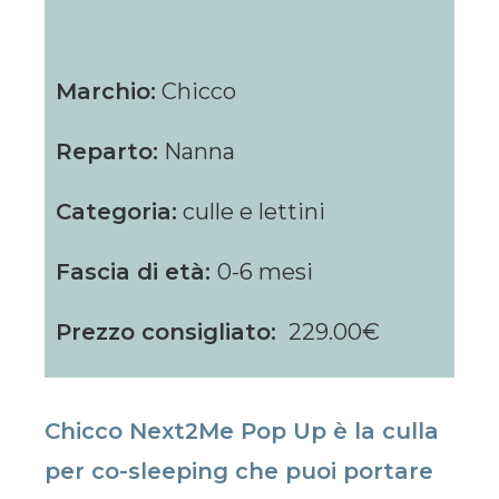
Marchio:
Chicco
Reparto:
Nanna
Categoria:
culle e lettini
Fascia di età:
0-6 mesi
Prezzo consigliato:
229.00€
Chicco Next2Me Pop Up è la culla
per co-sleeping che puoi portare