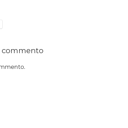
n commento
commento.