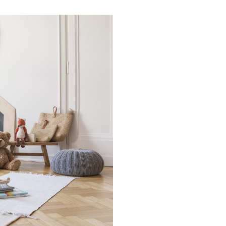
Families: la nostra
lta al mese riceverai
zazione della tua
rescita, cucina,
 nel mondo delle Royal
ma e speciale.Una volta
 semplice
 spunti su genitorialità,
.Entra anche tu nel
mmunity è grandissima
igli per rendere più
, grazie a spunti su
ta lavorativa.