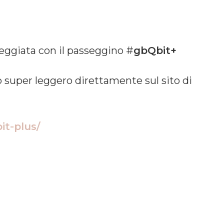
seggiata con il passeggino #
gbQbit+
o super leggero direttamente sul sito di
bit-plus/