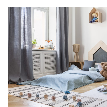
Entra anche tu nel mondo delle Royal 
community è grandissima e speciale.Una vo
consigli per rendere più semplice l’organiz
famiglia, grazie a spunti su genitorialità, c
creatività, vita lavorativa. Entra anche tu
Families: la nostra community è grandissi
al mese riceverai consigli per rendere più
l’organizzazione della tua famiglia, grazie a
crescita, cucina, creatività, vita lavorativa
mondo delle Royal Families: la nostra co
e speciale.Una volta al mese riceverai cons
semplice l’organizzazione della tua famiglia
genitorialità, crescita, cucina, creatività, vi