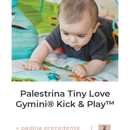
Palestrina Tiny Love
Gymini® Kick & Play™
«
pagina precedente
1
2