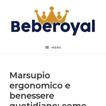
Beberoyal
MENU
Marsupio
ergonomico e
benessere
quotidiano: come