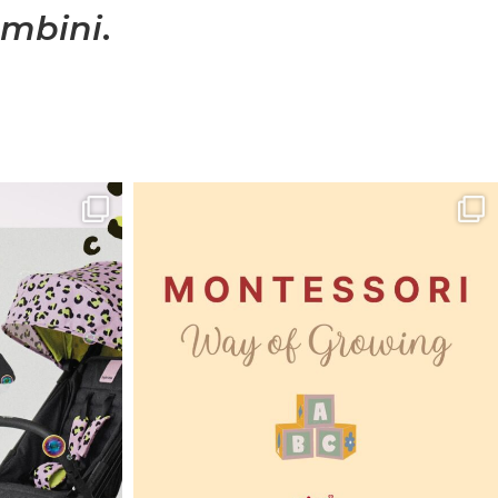
mbini
.