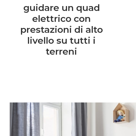
guidare un quad
elettrico con
prestazioni di alto
livello su tutti i
terreni
Entra anche tu nel mondo delle Royal 
community è grandissima e speciale.Una vo
consigli per rendere più semplice l’organiz