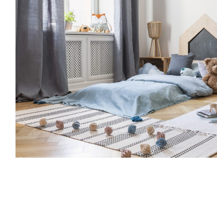
famiglia, grazie a spunti su genitorialità, c
creatività, vita lavorativa. Entra anche tu
Families: la nostra community è grandissi
al mese riceverai consigli per rendere più
l’organizzazione della tua famiglia, grazie a
crescita, cucina, creatività, vita lavorativa
mondo delle Royal Families: la nostra co
e speciale.Una volta al mese riceverai cons
semplice l’organizzazione della tua famiglia
genitorialità, crescita, cucina, creatività, vi