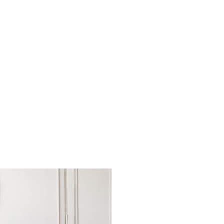
Families: la nostra
lta al mese riceverai
zazione della tua