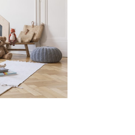
rescita, cucina,
 nel mondo delle Royal
ma e speciale.Una volta
 semplice
 spunti su genitorialità,
.Entra anche tu nel
mmunity è grandissima
igli per rendere più
, grazie a spunti su
ta lavorativa.