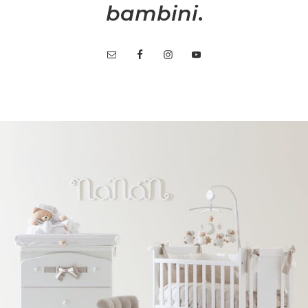
bambini
.