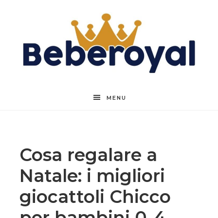
Beberoyal
MENU
Cosa regalare a
Natale: i migliori
giocattoli Chicco
per bambini 0-4