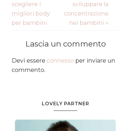
scegliere i
sviluppare la
migliori body
concentrazione
per bambini
nei bambini »
Lascia un commento
Devi essere
connesso
per inviare un
commento.
LOVELY PARTNER