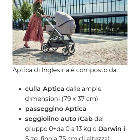
Aptica di Inglesina è composto da:
culla Aptica
dalle ampie
dimensioni (79 x 37 cm)
passeggino Aptica
seggiolino auto
(
Cab
del
gruppo 0+da 0 a 13 kg o
Darwin
i-
Size, fino a 75 cm di altezza)