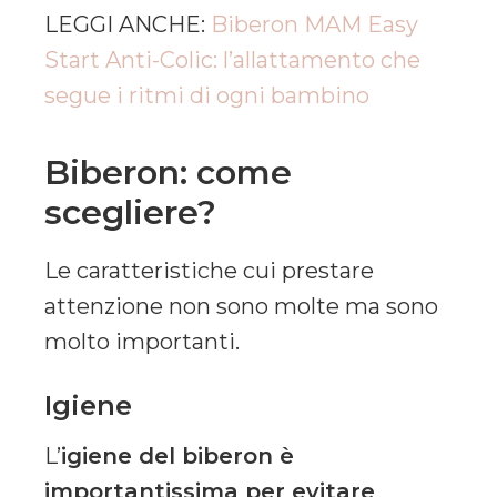
LEGGI ANCHE:
Biberon MAM Easy
Start Anti-Colic: l’allattamento che
segue i ritmi di ogni bambino
Biberon: come
scegliere?
Le caratteristiche cui prestare
attenzione non sono molte ma sono
molto importanti.
Igiene
L’
igiene del biberon è
importantissima per evitare