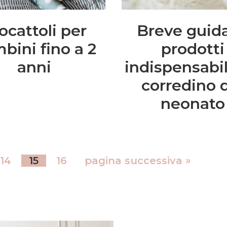
ocattoli per
Breve guida
bini fino a 2
prodotti
anni
indispensabil
corredino 
neonato
14
15
16
pagina successiva »