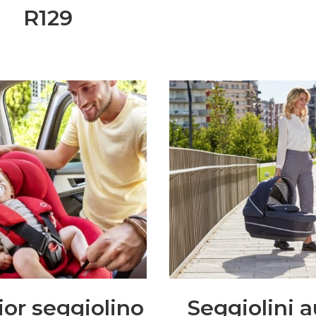
R129
ior seggiolino
Seggiolini 