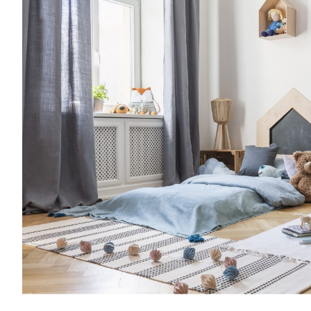
Entra anche tu nel mondo delle Royal 
community è grandissima e speciale.Una vo
consigli per rendere più semplice l’organiz
famiglia, grazie a spunti su genitorialità, c
creatività, vita lavorativa. Entra anche tu
Families: la nostra community è grandissi
al mese riceverai consigli per rendere più
l’organizzazione della tua famiglia, grazie a
crescita, cucina, creatività, vita lavorativa
mondo delle Royal Families: la nostra co
e speciale.Una volta al mese riceverai cons
semplice l’organizzazione della tua famiglia
genitorialità, crescita, cucina, creatività, vi