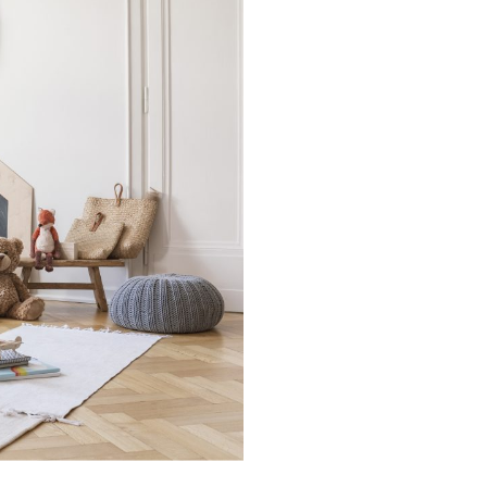
Families: la nostra
lta al mese riceverai
zazione della tua
rescita, cucina,
 nel mondo delle Royal
ma e speciale.Una volta
 semplice
 spunti su genitorialità,
.Entra anche tu nel
mmunity è grandissima
igli per rendere più
, grazie a spunti su
ta lavorativa.