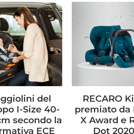
ggiolini del
RECARO Ki
po I-Size 40-
premiato da 
cm secondo la
X Award e 
rmativa ECE
Dot 202