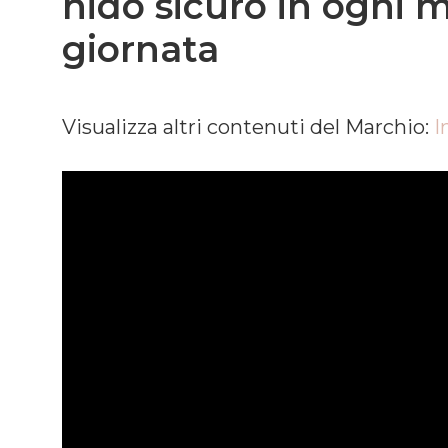
nido sicuro in ogni 
giornata
Visualizza altri contenuti del Marchio:
I