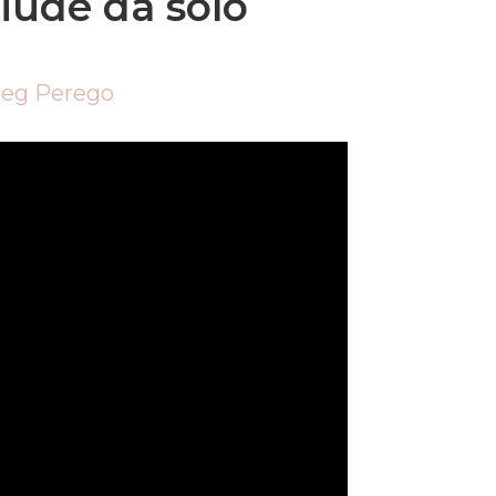
iude da solo
eg Perego