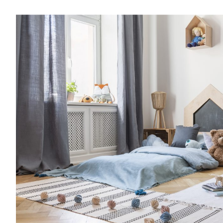
Entra anche tu nel mondo delle Royal 
community è grandissima e speciale.Una vo
consigli per rendere più semplice l’organiz
famiglia, grazie a spunti su genitorialità, c
creatività, vita lavorativa. Entra anche tu
Families: la nostra community è grandissi
al mese riceverai consigli per rendere più
l’organizzazione della tua famiglia, grazie a
crescita, cucina, creatività, vita lavorativa
mondo delle Royal Families: la nostra co
e speciale.Una volta al mese riceverai cons
semplice l’organizzazione della tua famiglia
genitorialità, crescita, cucina, creatività, vi