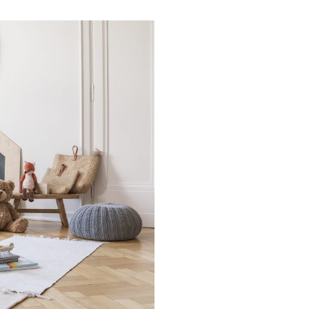
Families: la nostra
lta al mese riceverai
zazione della tua
rescita, cucina,
 nel mondo delle Royal
ma e speciale.Una volta
 semplice
 spunti su genitorialità,
.Entra anche tu nel
mmunity è grandissima
igli per rendere più
, grazie a spunti su
ta lavorativa.