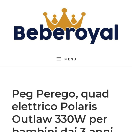
Beberoyal
MENU
Peg Perego, quad
elettrico Polaris
Outlaw 330W per
bambini dai 3 anni