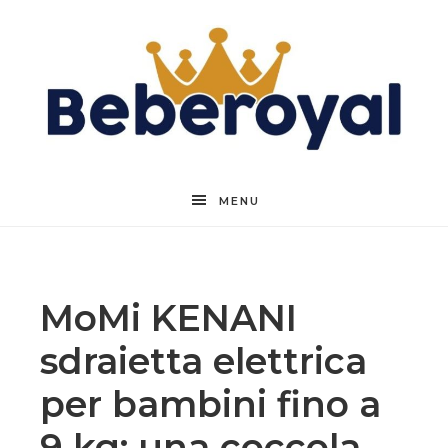
Beberoyal
MENU
MoMi KENANI
sdraietta elettrica
per bambini fino a
9 kg: una coccola