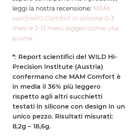
leggi la nostra recensione:
MAM,
succhietti Comfort in silicone 0-3
mesi e 3-12 mesi, leggeri come una
piuma.
*: Report scientifici del WILD Hi-
Precision Institute (Austria)
confermano che MAM Comfort è
in media il 36% più leggero
rispetto agli altri succhietti
testati in silicone con design in un
unico pezzo. Risultati misurati:
8,2g – 18,6g.