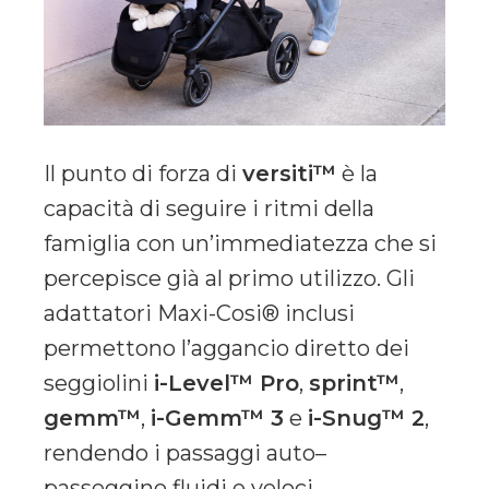
Il punto di forza di
versiti™
è la
capacità di seguire i ritmi della
famiglia con un’immediatezza che si
percepisce già al primo utilizzo. Gli
adattatori Maxi-Cosi® inclusi
permettono l’aggancio diretto dei
seggiolini
i-Level™ Pro
,
sprint™
,
gemm™
,
i-Gemm™ 3
e
i-Snug™ 2
,
rendendo i passaggi auto–
passeggino fluidi e veloci.