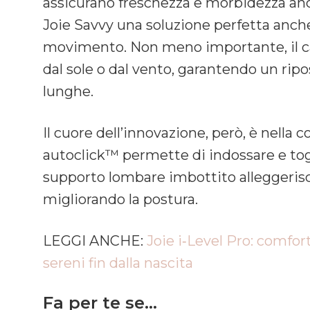
assicurano freschezza e morbidezza anch
Joie Savvy una soluzione perfetta anche
movimento. Non meno importante, il c
dal sole o dal vento, garantendo un rip
lunghe.
Il cuore dell’innovazione, però, è nella 
autoclick™ permette di indossare e togl
supporto lombare imbottito alleggerisce
migliorando la postura.
LEGGI ANCHE:
Joie i‑Level Pro: comfort
sereni fin dalla nascita
Fa per te se…