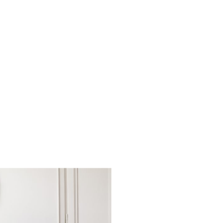
Families: la nostra
lta al mese riceverai
zazione della tua