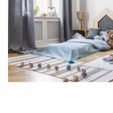
famiglia, grazie a spunti su genitorialità, c
creatività, vita lavorativa. Entra anche tu
Families: la nostra community è grandissi
al mese riceverai consigli per rendere più
l’organizzazione della tua famiglia, grazie a
crescita, cucina, creatività, vita lavorativa
mondo delle Royal Families: la nostra co
e speciale.Una volta al mese riceverai cons
semplice l’organizzazione della tua famiglia
genitorialità, crescita, cucina, creatività, vi