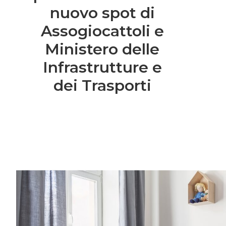
nuovo spot di
Assogiocattoli e
Ministero delle
Infrastrutture e
dei Trasporti
Entra anche tu nel mondo delle Royal 
community è grandissima e speciale.Una vo
consigli per rendere più semplice l’organiz