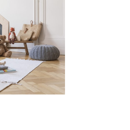
rescita, cucina,
 nel mondo delle Royal
ma e speciale.Una volta
 semplice
 spunti su genitorialità,
.Entra anche tu nel
mmunity è grandissima
igli per rendere più
, grazie a spunti su
ta lavorativa.