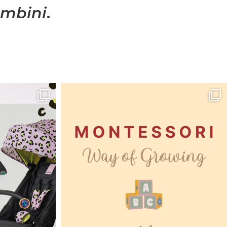
mbini
.