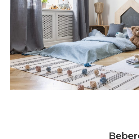
creatività, vita lavorativa. Entra anche tu
Families: la nostra community è grandissi
al mese riceverai consigli per rendere più
l’organizzazione della tua famiglia, grazie a
crescita, cucina, creatività, vita lavorativa
mondo delle Royal Families: la nostra co
e speciale.Una volta al mese riceverai cons
semplice l’organizzazione della tua famiglia
genitorialità, crescita, cucina, creatività, vi
Bebero