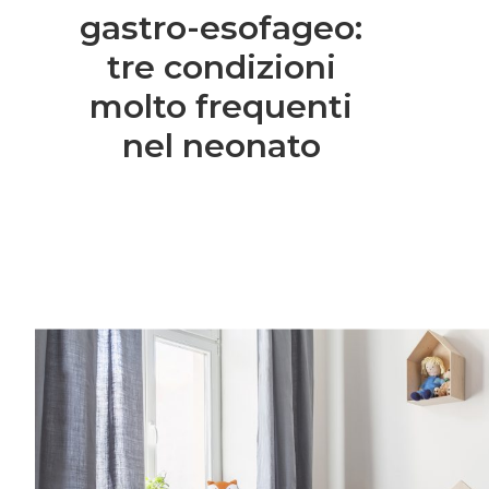
gastro-esofageo:
tre condizioni
molto frequenti
nel neonato
Entra anche tu nel mondo delle Royal 
community è grandissima e speciale.Una vo
consigli per rendere più semplice l’organiz
famiglia, grazie a spunti su genitorialità, c