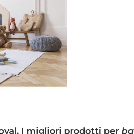
 nel mondo delle Royal
ma e speciale.Una volta
 semplice
 spunti su genitorialità,
.Entra anche tu nel
mmunity è grandissima
igli per rendere più
, grazie a spunti su
ta lavorativa.
yal. I migliori prodotti per
ba