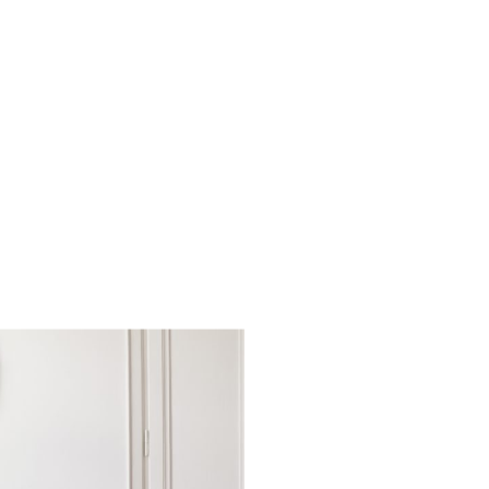
Families: la nostra
lta al mese riceverai
zazione della tua
rescita, cucina,