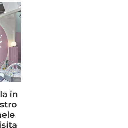
la in
ostro
aele
sita