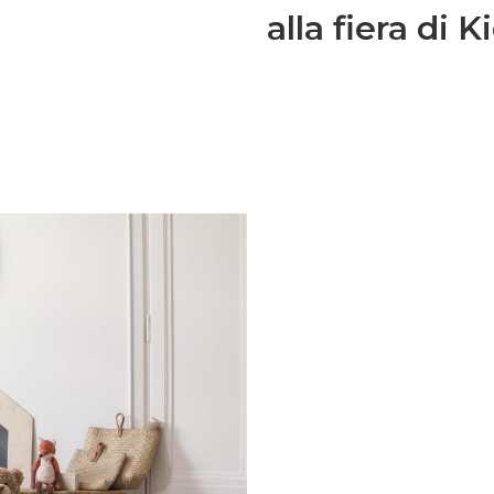
alla fiera di K
Families: la nostra
lta al mese riceverai
zazione della tua
rescita, cucina,
 nel mondo delle Royal
ma e speciale.Una volta
 semplice
 spunti su genitorialità,