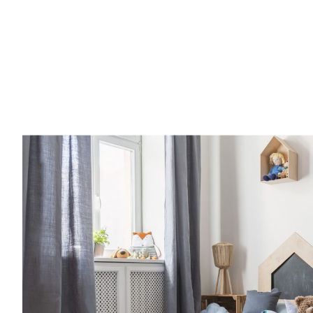
Entra anche tu nel mondo delle Royal 
community è grandissima e speciale.Una vo
consigli per rendere più semplice l’organiz
famiglia, grazie a spunti su genitorialità, c
creatività, vita lavorativa. Entra anche tu
Families: la nostra community è grandissi
al mese riceverai consigli per rendere più
l’organizzazione della tua famiglia, grazie a