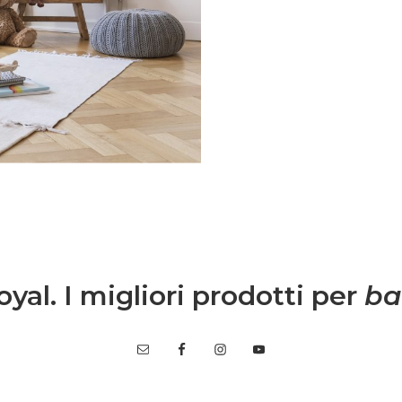
.Entra anche tu nel
mmunity è grandissima
igli per rendere più
, grazie a spunti su
ta lavorativa.
yal. I migliori prodotti per
ba