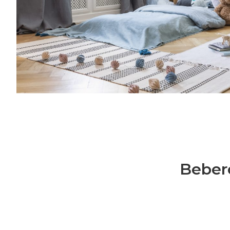
crescita, cucina, creatività, vita lavorativa
mondo delle Royal Families: la nostra co
e speciale.Una volta al mese riceverai cons
semplice l’organizzazione della tua famiglia
genitorialità, crescita, cucina, creatività, vi
Bebero