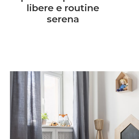
libere e routine
serena
Entra anche tu nel mondo delle Royal 
community è grandissima e speciale.Una vo
consigli per rendere più semplice l’organiz
famiglia, grazie a spunti su genitorialità, c
creatività, vita lavorativa. Entra anche tu
Families: la nostra community è grandissi
al mese riceverai consigli per rendere più