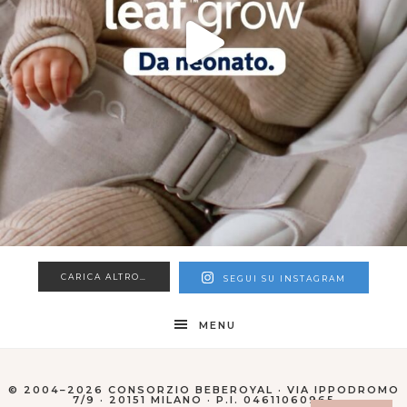
CARICA ALTRO…
SEGUI SU INSTAGRAM
MENU
© 2004–2026 CONSORZIO BEBEROYAL · VIA IPPODROMO
7/9 · 20151 MILANO · P.I. 04611060965