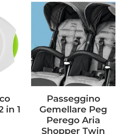
cco
Passeggino
 in 1
Gemellare Peg
Perego Aria
Shopper Twin