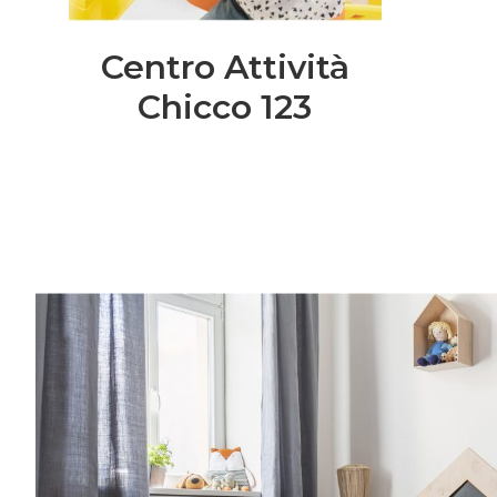
Centro Attività
Chicco 123
Entra anche tu nel mondo delle Royal 
community è grandissima e speciale.Una vo
consigli per rendere più semplice l’organiz
famiglia, grazie a spunti su genitorialità, c
creatività, vita lavorativa. Entra anche tu