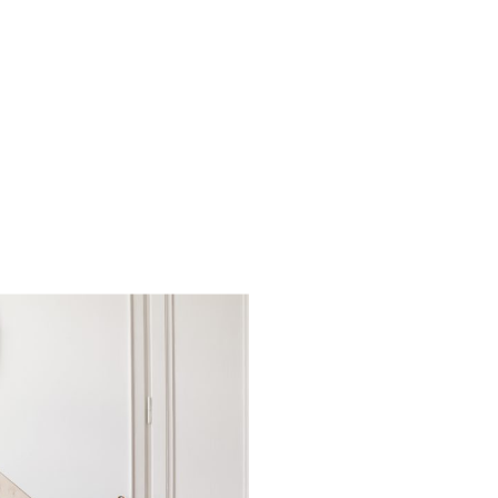
Families: la nostra
lta al mese riceverai
zazione della tua
rescita, cucina,
 nel mondo delle Royal