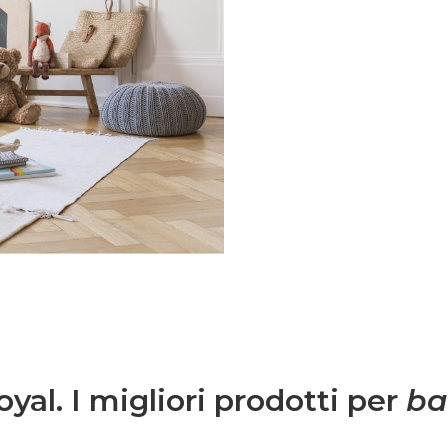
ma e speciale.Una volta
 semplice
 spunti su genitorialità,
.Entra anche tu nel
mmunity è grandissima
igli per rendere più
, grazie a spunti su
ta lavorativa.
yal. I migliori prodotti per
ba