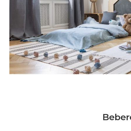
Families: la nostra community è grandissi
al mese riceverai consigli per rendere più
l’organizzazione della tua famiglia, grazie a
crescita, cucina, creatività, vita lavorativa
mondo delle Royal Families: la nostra co
e speciale.Una volta al mese riceverai cons
semplice l’organizzazione della tua famiglia
genitorialità, crescita, cucina, creatività, vi
Bebero