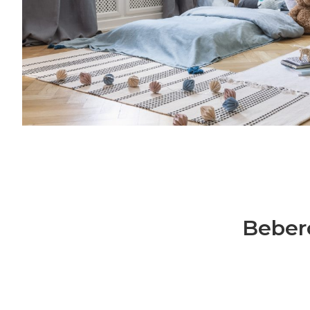
crescita, cucina, creatività, vita lavorativa
mondo delle Royal Families: la nostra co
e speciale.Una volta al mese riceverai cons
semplice l’organizzazione della tua famiglia
genitorialità, crescita, cucina, creatività, vi
Bebero