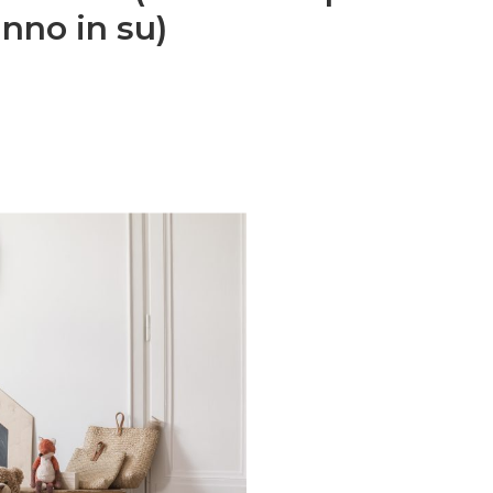
nno in su)
Families: la nostra
lta al mese riceverai
zazione della tua
rescita, cucina,
 nel mondo delle Royal
ma e speciale.Una volta
 semplice
 spunti su genitorialità,