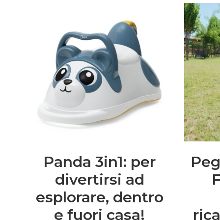
Panda 3in1: per
Peg
divertirsi ad
F
esplorare, dentro
e fuori casa!
rica