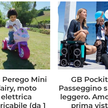
 Perego Mini
GB Pocki
airy, moto
Passeggino 
elettrica
leggero. Amo
ricabile (da 1
prima vis