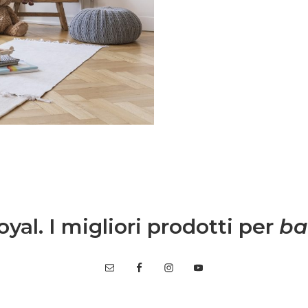
.Entra anche tu nel
mmunity è grandissima
igli per rendere più
, grazie a spunti su
ta lavorativa.
yal. I migliori prodotti per
ba