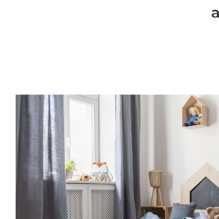
a
Entra anche tu nel mondo delle Royal 
community è grandissima e speciale.Una vo
consigli per rendere più semplice l’organiz
famiglia, grazie a spunti su genitorialità, c
creatività, vita lavorativa. Entra anche tu
Families: la nostra community è grandissi
al mese riceverai consigli per rendere più
l’organizzazione della tua famiglia, grazie a