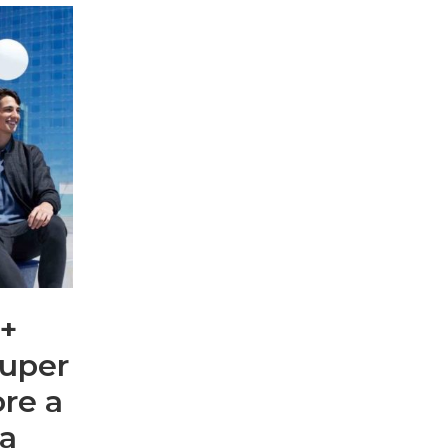
t+
super
re a
ta